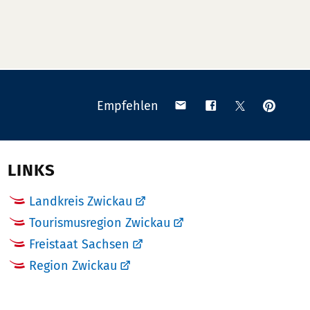
Anpinn
Teilen
Teilen
Teilen
Empfehlen
auf
via
auf
auf
Pinteres
Email
Facebook
X
(Twitter)
LINKS
Landkreis Zwickau
Tourismusregion Zwickau
Freistaat Sachsen
Region Zwickau