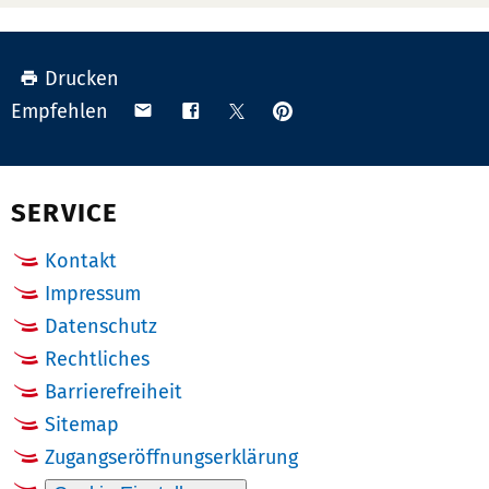
Drucken
Anpinnen
Teilen
Teilen
Teilen
Empfehlen
auf
via
auf
auf
Pinterest
Email
Facebook
X
(Twitter)
SERVICE
Kontakt
Impressum
Datenschutz
Rechtliches
Barrierefreiheit
Sitemap
Zugangseröffnungserklärung