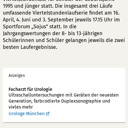
1995 und jünger statt. Die insgesamt drei Läufe
umfassende Viertelstundenlaufserie findet am 16.
April, 4. Juni und 3. September jeweils 17.15 Uhr im
Sportforum „Sojus" statt. In die
Jahrgangswertungen der 8- bis 13-jährigen
Schülerinnen und Schüler gelangen jeweils die zwei
besten Laufergebnisse.
Werbung
Anzeigen
Facharzt für Urologie
Ultraschallunter­suchungen mit Geräten der neuesten
Generation, farbcodierte Duplex­sonographie und
vieles mehr
Urologe München