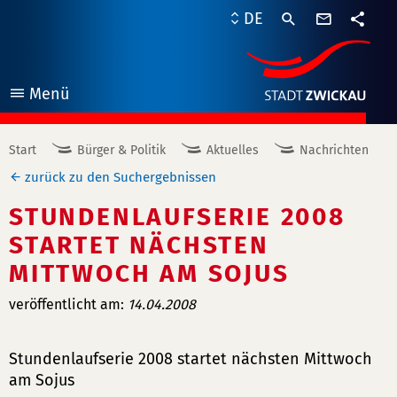
Kontaktf
DE
Teile
Menü
öffnen
Start
Bürger & Politik
Aktuelles
Nachrichten
zurück zu den Suchergebnissen
STUNDENLAUFSERIE 2008
STARTET NÄCHSTEN
MITTWOCH AM SOJUS
veröffentlicht am:
14.04.2008
Stundenlaufserie 2008 startet nächsten Mittwoch
am Sojus