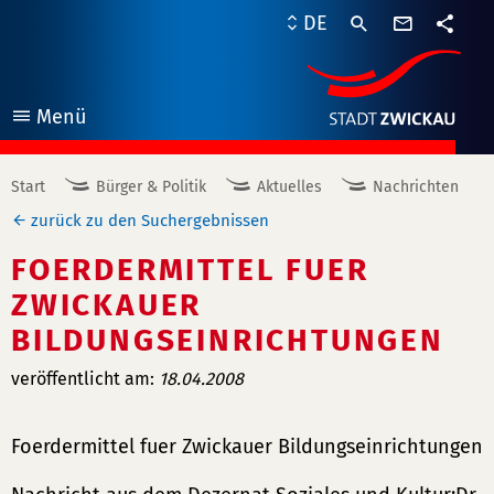
Kontaktf
DE
Teile
Menü
öffnen
Start
Bürger & Politik
Aktuelles
Nachrichten
zurück zu den Suchergebnissen
FOERDERMITTEL FUER
ZWICKAUER
BILDUNGSEINRICHTUNGEN
veröffentlicht am:
18.04.2008
Foerdermittel fuer Zwickauer Bildungseinrichtungen