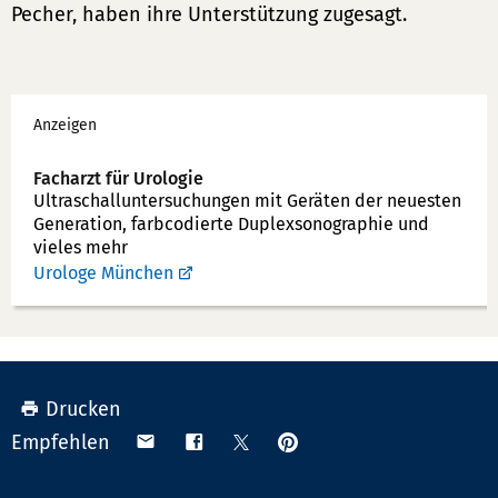
Pecher, haben ihre Unterstützung zugesagt.
Werbung
Anzeigen
Facharzt für Urologie
Ultraschallunter­suchungen mit Geräten der neuesten
Generation, farbcodierte Duplex­sonographie und
vieles mehr
Urologe München
Drucken
Anpinnen
Teilen
Teilen
Teilen
Empfehlen
auf
via
auf
auf
Pinterest
Email
Facebook
X