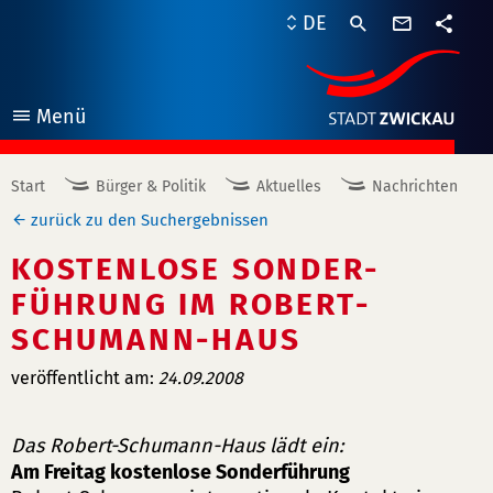
Kontaktf
DE
Teile
Menü
öffnen
Start
Bürger & Politik
Aktuelles
Nachrichten
zurück zu den Suchergebnissen
KOSTENLOSE SONDER-
FÜHRUNG IM ROBERT-
SCHUMANN-HAUS
veröffentlicht am:
24.09.2008
Das Robert-Schumann-Haus lädt ein:
Am Freitag kostenlose Sonderführung