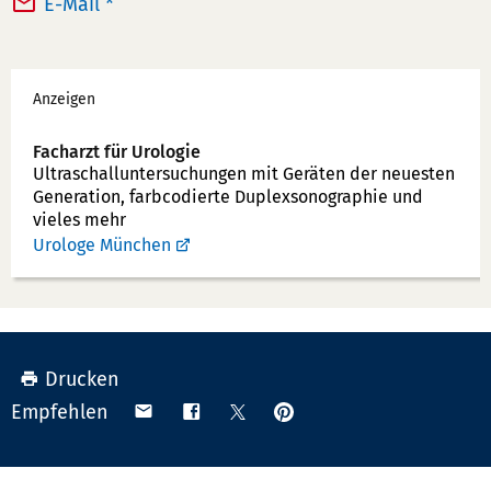
E-Mail *
e
x:
f
Werbung
o
Anzeigen
n
n
Facharzt für Urologie
u
Ultraschallunter­suchungen mit Geräten der neuesten
Generation, farbcodierte Duplex­sonographie und
m
vieles mehr
m
Urologe München
e
r:
Drucken
Anpinnen
Teilen
Teilen
Teilen
Empfehlen
auf
via
auf
auf
Pinterest
Email
Facebook
X
(Twitter)