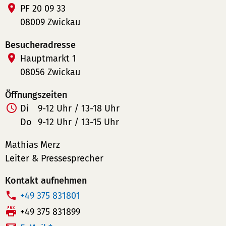
PF 20 09 33
08009 Zwickau
Besucheradresse
Hauptmarkt 1
08056 Zwickau
Öffnungszeiten
Di
9-12 Uhr / 13-18 Uhr
Do
9-12 Uhr / 13-15 Uhr
Mathias Merz
Leiter & Pressesprecher
Kontakt aufnehmen
T
+49 375 831801
e
F
+49 375 831899
l
a