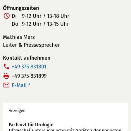
Öffnungszeiten
Di
9-12 Uhr / 13-18 Uhr
Do
9-12 Uhr / 13-15 Uhr
Mathias Merz
Leiter & Pressesprecher
Kontakt aufnehmen
T
+49 375 831801
e
F
+49 375 831899
l
a
E-Mail *
e
x:
f
Werbung
o
Anzeigen
n
n
Facharzt für Urologie
u
Ultraschallunter­suchungen mit Geräten der neuesten