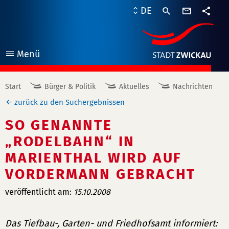
Kontaktf
DE
Teile
Menü
öffnen
Start
Bürger & Politik
Aktuelles
Nachrichten
zurück zu den Suchergebnissen
SO GENANNTE
„RODELBAHN“ IN
MARIENTHAL WIRD AUF
VORDERMANN GEBRACHT
veröffentlicht am:
15.10.2008
Das Tiefbau-, Garten- und Friedhofsamt informiert: