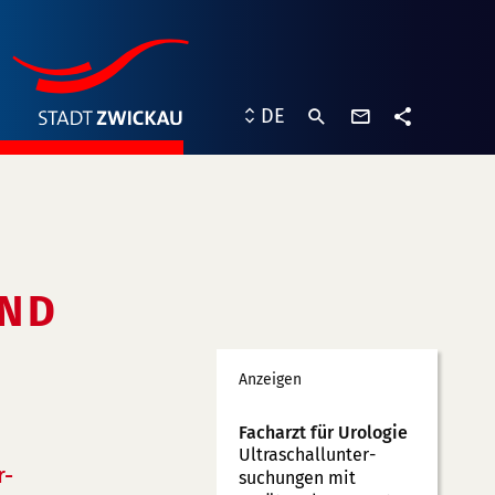
Kontaktformu
DE
Teilen
D S
Werbung
Anzeigen
Facharzt für Urologie
Ultraschallunter­
r-
suchungen mit