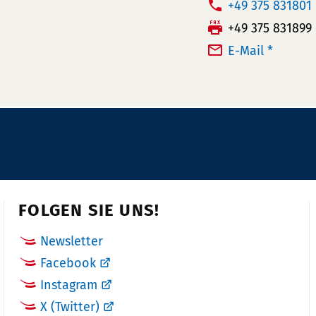
T
+49 375 831801
e
F
+49 375 831899
l
a
E-Mail *
e
x:
f
o
n
n
u
m
m
FOLGEN SIE UNS!
e
r:
Newsletter
Facebook
Instagram
X (Twitter)