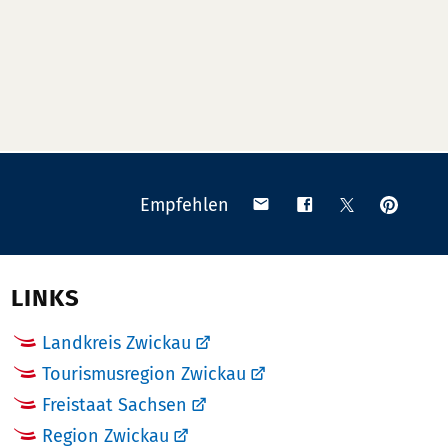
Anpinn
Teilen
Teilen
Teilen
Empfehlen
auf
via
auf
auf
Pinteres
Email
Facebook
X
(Twitter)
LINKS
Landkreis Zwickau
Tourismusregion Zwickau
Freistaat Sachsen
Region Zwickau