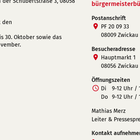
 der Schubertstraße 3, 08058
bürgermeisterbü
Postanschrift
t den
PF 20 09 33
08009 Zwickau
is 30. Oktober sowie das
November.
Besucheradresse
Hauptmarkt 1
08056 Zwickau
Öffnungszeiten
Di
9-12 Uhr / 
Do
9-12 Uhr / 
Mathias Merz
Leiter & Pressespr
Kontakt aufnehme