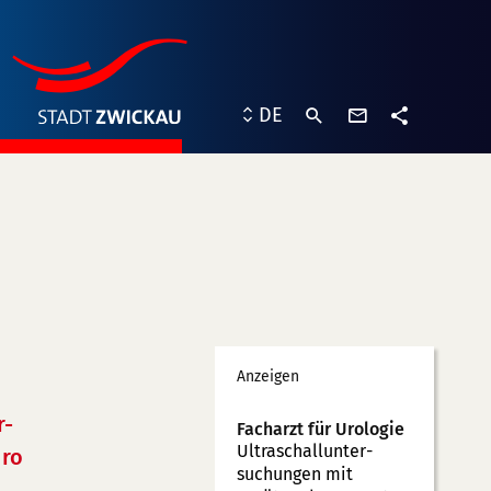
Kontaktformu
DE
Teilen
Werbung
Anzeigen
r-
Facharzt für Urologie
Ultraschallunter­
ro
suchungen mit