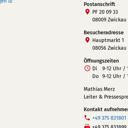
gen
Postanschrift
PF 20 09 33
08009 Zwickau
Besucheradresse
Hauptmarkt 1
08056 Zwickau
Öffnungszeiten
Di
9-12 Uhr / 
Do
9-12 Uhr / 
Mathias Merz
Leiter & Pressespr
Kontakt aufnehme
T
+49 375 831801
e
F
+49 375 831899