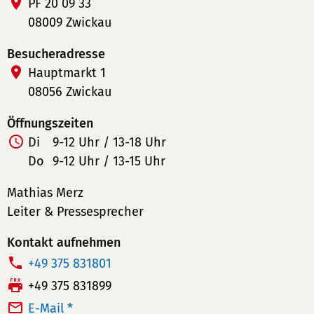
PF 20 09 33
08009 Zwickau
Besucheradresse
Hauptmarkt 1
08056 Zwickau
Öffnungszeiten
Di
9-12 Uhr / 13-18 Uhr
Do
9-12 Uhr / 13-15 Uhr
Mathias Merz
Leiter & Pressesprecher
Kontakt aufnehmen
T
+49 375 831801
e
F
+49 375 831899
l
a
E-Mail *