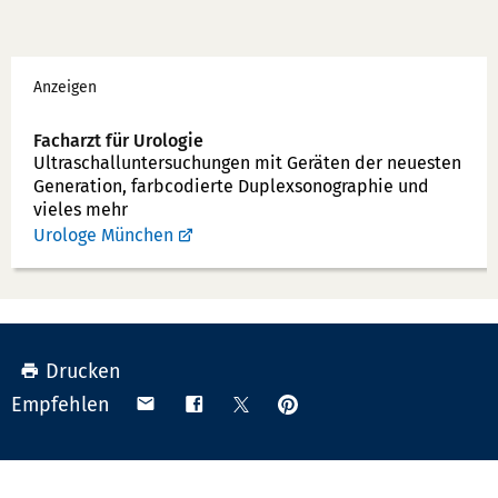
e
x:
f
Werbung
o
Anzeigen
n
n
Facharzt für Urologie
u
Ultraschallunter­suchungen mit Geräten der neuesten
Generation, farbcodierte Duplex­sonographie und
m
vieles mehr
m
Urologe München
e
r:
Drucken
Anpinnen
Teilen
Teilen
Teilen
Empfehlen
auf
via
auf
auf
Pinterest
Email
Facebook
X
(Twitter)