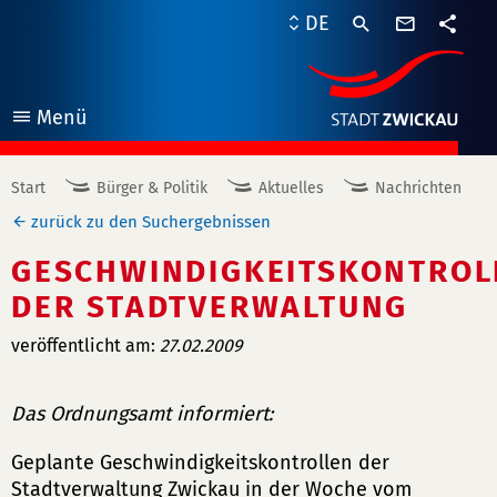
Kontaktf
DE
Teile
Menü
öffnen
Start
Bürger & Politik
Aktuelles
Nachrichten
zurück zu den Suchergebnissen
GESCHWINDIGKEITSKONTROL
DER STADTVERWALTUNG
veröffentlicht am:
27.02.2009
Das Ordnungsamt informiert:
Geplante Geschwindigkeitskontrollen der
Stadtverwaltung Zwickau in der Woche vom