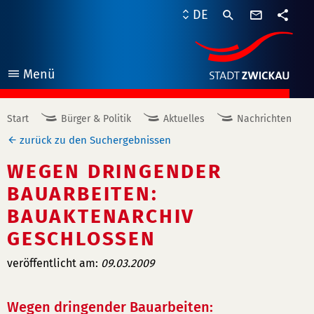
Kontaktf
DE
Teile
Menü
öffnen
Start
Bürger & Politik
Aktuelles
Nachrichten
zurück zu den Suchergebnissen
WEGEN DRINGENDER
BAUARBEITEN:
BAUAKTENARCHIV
GESCHLOSSEN
veröffentlicht am:
09.03.2009
Wegen dringender Bauarbeiten: