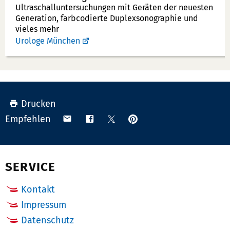
u
Ultraschallunter­suchungen mit Geräten der neuesten
Generation, farbcodierte Duplex­sonographie und
m
vieles mehr
m
Urologe München
e
r:
Drucken
Anpinnen
Teilen
Teilen
Teilen
Empfehlen
auf
via
auf
auf
Pinterest
Email
Facebook
X
(Twitter)
SERVICE
Kontakt
Impressum
Datenschutz