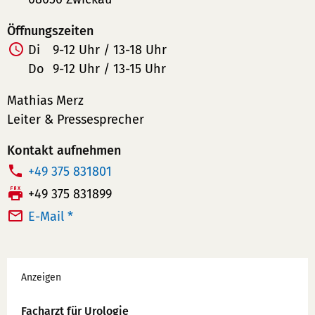
Öffnungszeiten
Di
9-12 Uhr / 13-18 Uhr
Do
9-12 Uhr / 13-15 Uhr
Mathias Merz
Leiter & Pressesprecher
Kontakt aufnehmen
T
+49 375 831801
e
F
+49 375 831899
l
a
E-Mail *
e
x:
f
Werbung
o
Anzeigen
n
n
Facharzt für Urologie