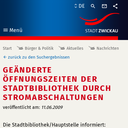
Kontaktf
DE
Teile
Menü
öffnen
Start
Bürger & Politik
Aktuelles
Nachrichten
zurück zu den Suchergebnissen
GEÄNDERTE
ÖFFNUNGSZEITEN DER
STADTBIBLIOTHEK DURCH
STROMABSCHALTUNGEN
veröffentlicht am:
11.06.2009
Die Stadtbibliothek/Hauptstelle informiert: