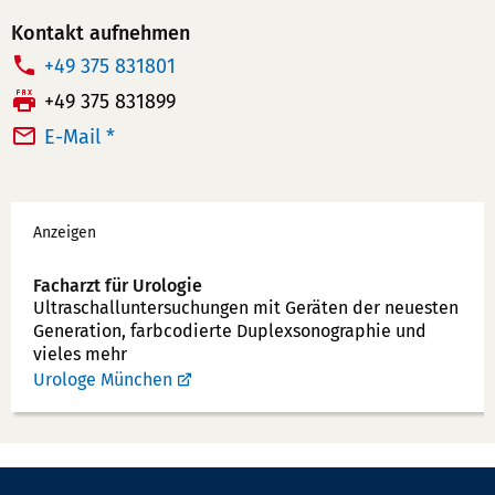
Kontakt aufnehmen
T
+49 375 831801
e
F
+49 375 831899
l
a
E-Mail *
e
x:
f
Werbung
o
Anzeigen
n
n
Facharzt für Urologie
u
Ultraschallunter­suchungen mit Geräten der neuesten
Generation, farbcodierte Duplex­sonographie und
m
vieles mehr
m
Urologe München
e
r: