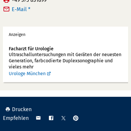
+49 375 831899
l
a
E-Mail *
e
x:
f
Werbung
o
Anzeigen
n
n
Facharzt für Urologie
u
Ultraschallunter­suchungen mit Geräten der neuesten
Generation, farbcodierte Duplex­sonographie und
m
vieles mehr
m
Urologe München
e
r:
Drucken
Anpinnen
Teilen
Teilen
Teilen
Empfehlen
auf
via
auf
auf
Pinterest
Email
Facebook
X