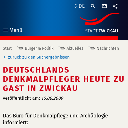
Kontaktf
DE
Teile
Menü
öffnen
Start
Bürger & Politik
Aktuelles
Nachrichten
zurück zu den Suchergebnissen
DEUTSCHLANDS
DENKMALPFLEGER HEUTE ZU
GAST IN ZWICKAU
veröffentlicht am:
16.06.2009
Das Büro für Denkmalpflege und Archäologie
informiert: