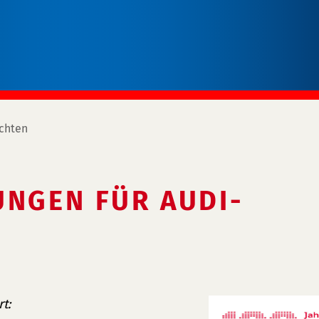
chten
UNGEN FÜR AUDI-
t: