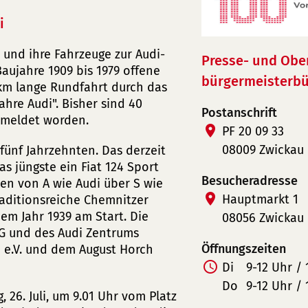
i
 und ihre Fahrzeuge zur Audi-
Presse- und Obe
aujahre 1909 bis 1979 offene
bürgermeisterbü
0 km lange Rundfahrt durch das
hre Audi". Bisher sind 40
Postanschrift
emeldet worden.
PF 20 09 33
08009 Zwickau
 fünf Jahrzehnten. Das derzeit
as jüngste ein Fiat 124 Sport
Besucheradresse
ken von A wie Audi über S wie
Hauptmarkt 1
raditionsreiche Chemnitzer
em Jahr 1939 am Start. Die
08056 Zwickau
AG und des Audi Zentrums
Öffnungszeiten
e.V. und dem August Horch
Di
9-12 Uhr / 
Do
9-12 Uhr / 
 26. Juli, um 9.01 Uhr vom Platz