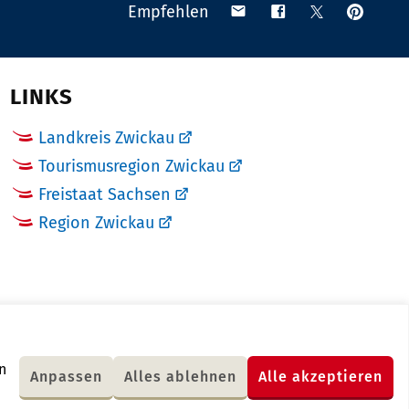
Anpinn
Teilen
Teilen
Teilen
Empfehlen
auf
via
auf
auf
Pinteres
Email
Facebook
X
(Twitter)
LINKS
Landkreis Zwickau
Tourismusregion Zwickau
Freistaat Sachsen
Region Zwickau
n
Anpassen
Alles ablehnen
Alle akzeptieren
Letzte Änderung: 18.01.2018