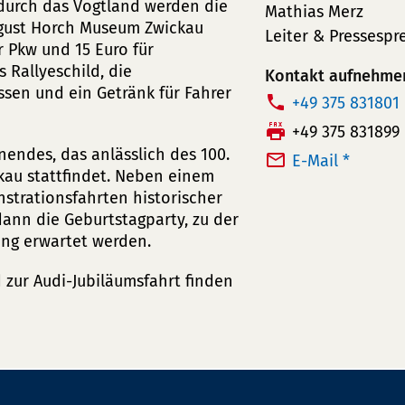
 durch das Vogtland werden die
Mathias Merz
ugust Horch Museum Zwickau
Leiter & Pressespr
r Pkw und 15 Euro für
 Rallyeschild, die
Kontakt aufnehme
ssen und ein Getränk für Fahrer
T
+49 375 831801
e
F
+49 375 831899
l
nendes, das anlässlich des 100.
a
E-Mail *
e
ckau stattfindet. Neben einem
x:
trationsfahrten historischer
f
ann die Geburtstagparty, zu der
o
ng erwartet werden.
n
n
zur Audi-Jubiläumsfahrt finden
u
m
m
e
r: