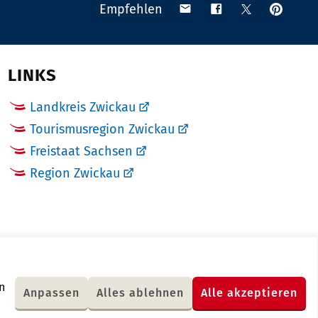
Anpinn
Teilen
Teilen
Teilen
Empfehlen
auf
via
auf
auf
Pinteres
Email
Facebook
X
(Twitter)
LINKS
Landkreis Zwickau
Tourismusregion Zwickau
Freistaat Sachsen
Region Zwickau
n
Anpassen
Alles ablehnen
Alle akzeptieren
Letzte Änderung: 18.01.2018