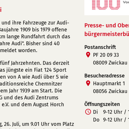
i
 und ihre Fahrzeuge zur Audi-
Presse- und Obe
aujahre 1909 bis 1979 offene
bürgermeisterbü
0 km lange Rundfahrt durch das
hre Audi". Bisher sind 40
Postanschrift
emeldet worden.
PF 20 09 33
08009 Zwickau
 fünf Jahrzehnten. Das derzeit
as jüngste ein Fiat 124 Sport
Besucheradresse
ken von A wie Audi über S wie
Hauptmarkt 1
raditionsreiche Chemnitzer
em Jahr 1939 am Start. Die
08056 Zwickau
AG und des Audi Zentrums
Öffnungszeiten
e.V. und dem August Horch
Di
9-12 Uhr / 
Do
9-12 Uhr / 
 26. Juli, um 9.01 Uhr vom Platz