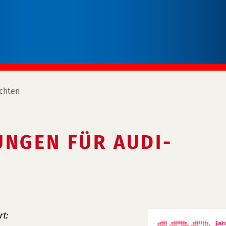
chten
UNGEN FÜR AUDI-
t: