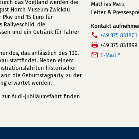
 durch das Vogtland werden die
Mathias Merz
ugust Horch Museum Zwickau
Leiter & Pressespr
r Pkw und 15 Euro für
 Rallyeschild, die
Kontakt aufnehme
ssen und ein Getränk für Fahrer
T
+49 375 831801
e
F
+49 375 831899
l
nendes, das anlässlich des 100.
a
E-Mail *
e
ckau stattfindet. Neben einem
x:
trationsfahrten historischer
f
ann die Geburtstagparty, zu der
o
ng erwartet werden.
n
n
zur Audi-Jubiläumsfahrt finden
u
m
m
e
r: