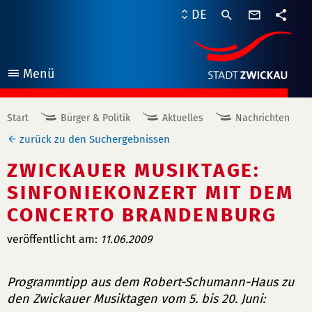
Kontaktf
DE
Teile
Menü
öffnen
Start
Bürger & Politik
Aktuelles
Nachrichten
zurück zu den Suchergebnissen
ZWICKAUER MUSIKTAGE:
SINFONIEKONZERT MIT DEM
CONCERTO BRANDENBURG
veröffentlicht am:
11.06.2009
Programmtipp aus dem Robert-Schumann-Haus zu
den Zwickauer Musiktagen vom 5. bis 20. Juni: