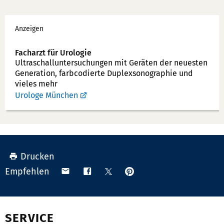
f
Werbung
o
Anzeigen
n
n
Facharzt für Urologie
u
Ultraschallunter­suchungen mit Geräten der neuesten
Generation, farbcodierte Duplex­sonographie und
m
vieles mehr
m
Urologe München
e
r:
Drucken
Anpinnen
Teilen
Teilen
Teilen
Empfehlen
auf
via
auf
auf
Pinterest
Email
Facebook
X
(Twitter)
SERVICE