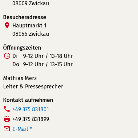
08009 Zwickau
Besucheradresse
Hauptmarkt 1
08056 Zwickau
Öffnungszeiten
Di
9-12 Uhr / 13-18 Uhr
Do
9-12 Uhr / 13-15 Uhr
Mathias Merz
Leiter & Pressesprecher
Kontakt aufnehmen
T
+49 375 831801
e
F
+49 375 831899
l
a
E-Mail *
e
x: