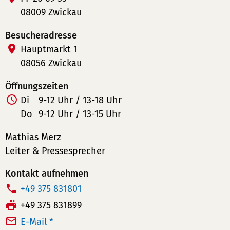
08009 Zwickau
Besucheradresse
Hauptmarkt 1
08056 Zwickau
Öffnungszeiten
Di
9-12 Uhr / 13-18 Uhr
Do
9-12 Uhr / 13-15 Uhr
Mathias Merz
Leiter & Pressesprecher
Kontakt aufnehmen
T
+49 375 831801
e
F
+49 375 831899
l
a
E-Mail *