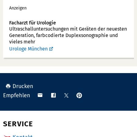
Werbung
o
Anzeigen
n
n
Facharzt für Urologie
u
Ultraschallunter­suchungen mit Geräten der neuesten
Generation, farbcodierte Duplex­sonographie und
m
vieles mehr
m
Urologe München
e
r:
Drucken
Anpinnen
Teilen
Teilen
Teilen
Empfehlen
auf
via
auf
auf
Pinterest
Email
Facebook
X
(Twitter)
SERVICE