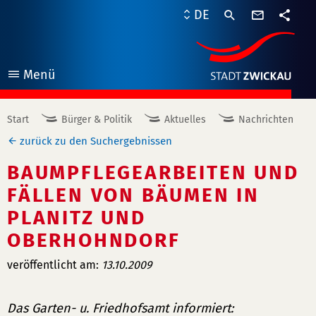
Kontaktf
DE
Teile
Menü
öffnen
Start
Bürger & Politik
Aktuelles
Nachrichten
zurück zu den Suchergebnissen
BAUMPFLEGEARBEITEN UND
FÄLLEN VON BÄUMEN IN
PLANITZ UND
OBERHOHNDORF
veröffentlicht am:
13.10.2009
Das Garten- u. Friedhofsamt informiert: