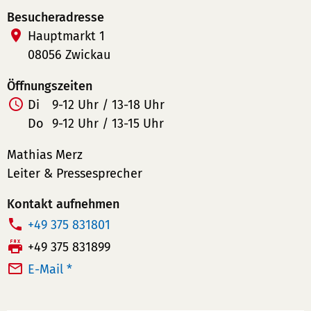
Besucheradresse
Hauptmarkt 1
08056 Zwickau
Öffnungszeiten
Di
9-12 Uhr / 13-18 Uhr
Do
9-12 Uhr / 13-15 Uhr
Mathias Merz
Leiter & Pressesprecher
Kontakt aufnehmen
T
+49 375 831801
e
F
+49 375 831899
l
a
E-Mail *
e
x:
f