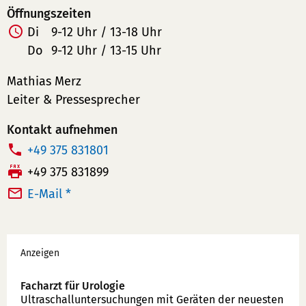
Öffnungszeiten
Di
9-12 Uhr / 13-18 Uhr
Do
9-12 Uhr / 13-15 Uhr
Mathias Merz
Leiter & Pressesprecher
Kontakt aufnehmen
T
+49 375 831801
e
F
+49 375 831899
l
a
E-Mail *
e
x:
f
Werbung
o
Anzeigen
n
n
Facharzt für Urologie
u
Ultraschallunter­suchungen mit Geräten der neuesten