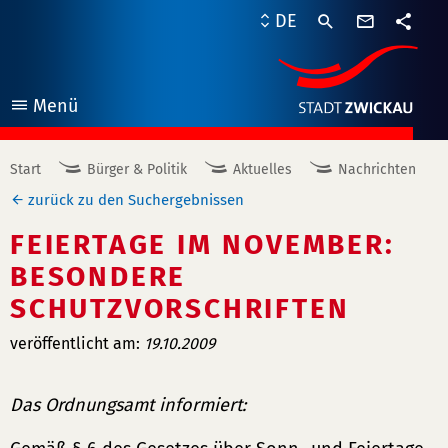
Kontaktf
DE
Teile
Menü
öffnen
Start
Bürger & Politik
Aktuelles
Nachrichten
zurück zu den Suchergebnissen
FEIERTAGE IM NOVEMBER:
BESONDERE
SCHUTZVORSCHRIFTEN
veröffentlicht am:
19.10.2009
Das Ordnungsamt informiert: