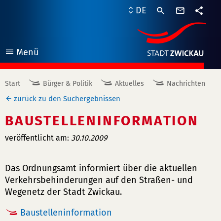
Kontaktf
DE
Teile
Menü
öffnen
Start
Bürger & Politik
Aktuelles
Nachrichten
zurück zu den Suchergebnissen
BAUSTELLENINFORMATION
veröffentlicht am:
30.10.2009
Das Ordnungsamt informiert über die aktuellen
Verkehrsbehinderungen auf den Straßen- und
Wegenetz der Stadt Zwickau.
Baustelleninformation