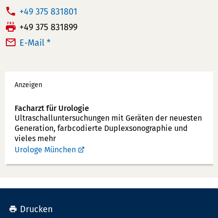
T
+49 375 831801
e
F
+49 375 831899
l
a
E-Mail *
e
x:
f
Werbung
o
Anzeigen
n
n
Facharzt für Urologie
u
Ultraschallunter­suchungen mit Geräten der neuesten
Generation, farbcodierte Duplex­sonographie und
m
vieles mehr
m
Urologe München
e
r:
Drucken