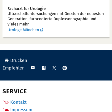
n
Facharzt für Urologie
u
Ultraschallunter­suchungen mit Geräten der neuesten
Generation, farbcodierte Duplex­sonographie und
m
vieles mehr
m
Urologe München
e
r:
Drucken
Anpinnen
Teilen
Teilen
Teilen
Empfehlen
auf
via
auf
auf
Pinterest
Email
Facebook
X
(Twitter)
SERVICE
Kontakt
Impressum