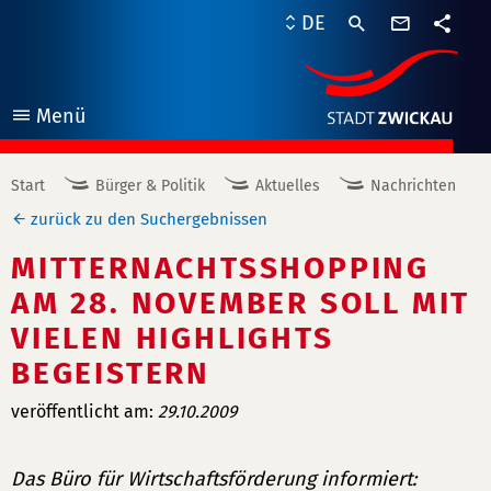
Kontaktf
DE
Teile
Menü
öffnen
Start
Bürger & Politik
Aktuelles
Nachrichten
zurück zu den Suchergebnissen
MITTERNACHTSSHOPPING
AM 28. NOVEMBER SOLL MIT
VIELEN HIGHLIGHTS
BEGEISTERN
veröffentlicht am:
29.10.2009
Das Büro für Wirtschaftsförderung informiert: