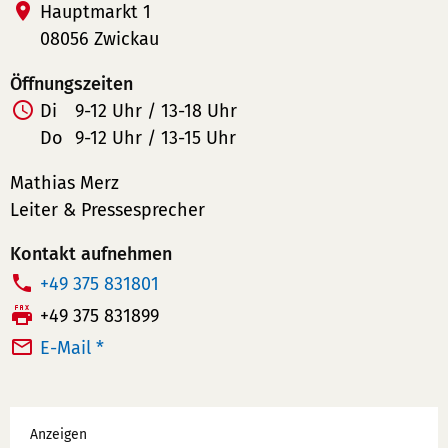
Hauptmarkt 1
08056 Zwickau
Öffnungszeiten
Di
9-12 Uhr / 13-18 Uhr
Do
9-12 Uhr / 13-15 Uhr
Mathias Merz
Leiter & Pressesprecher
Kontakt aufnehmen
T
+49 375 831801
e
F
+49 375 831899
l
a
E-Mail *
e
x:
f
Werbung
o
Anzeigen
n