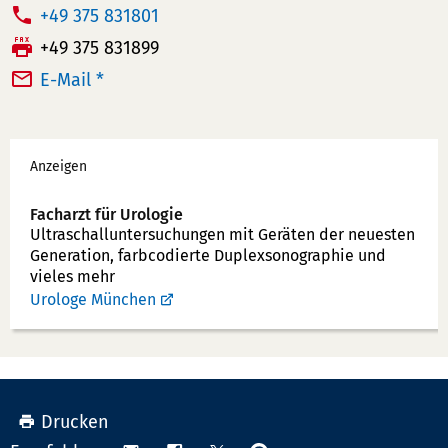
T
+49 375 831801
e
F
+49 375 831899
l
a
E-Mail *
e
x:
f
Werbung
o
Anzeigen
n
n
Facharzt für Urologie
u
Ultraschallunter­suchungen mit Geräten der neuesten
Generation, farbcodierte Duplex­sonographie und
m
vieles mehr
m
Urologe München
e
r:
Drucken