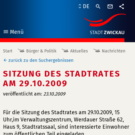
Kontaktf
DE
Teile
Menü
öffnen
Start
Bürger & Politik
Aktuelles
Nachrichten
zurück zu den Suchergebnissen
SITZUNG DES STADTRATES
AM 29.10.2009
veröffentlicht am:
23.10.2009
Für die Sitzung des Stadtrates am 29.10.2009, 15
Uhr,im Verwaltungszentrum, Werdauer Straße 62,
Haus 9, Stadtratssaal, sind interessierte Einwohner
zum öffentlichen Teil eingeladen.