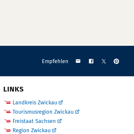
Anpinn
Teilen
Teilen
Teilen
Empfehlen
auf
via
auf
auf
Pinteres
Email
Facebook
X
(Twitter)
LINKS
Landkreis Zwickau
Tourismusregion Zwickau
Freistaat Sachsen
Region Zwickau