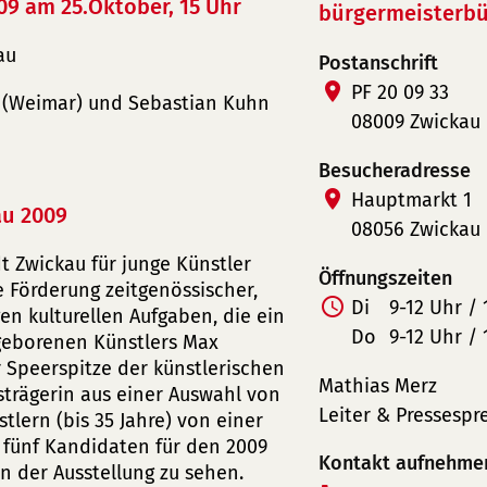
09 am 25.Oktober, 15 Uhr
bürgermeisterbü
au
Postanschrift
PF 20 09 33
e (Weimar) und Sebastian Kuhn
08009 Zwickau
Besucheradresse
Hauptmarkt 1
au 2009
08056 Zwickau
t Zwickau für junge Künstler
Öffnungszeiten
e Förderung zeitgenössischer,
Di
9-12 Uhr / 
en kulturellen Aufgaben, die ein
Do
9-12 Uhr / 
 geborenen Künstlers Max
r Speerspitze der künstlerischen
Mathias Merz
isträgerin aus einer Auswahl von
Leiter & Pressespr
lern (bis 35 Jahre) von einer
r fünf Kandidaten für den 2009
Kontakt aufnehme
n der Ausstellung zu sehen.