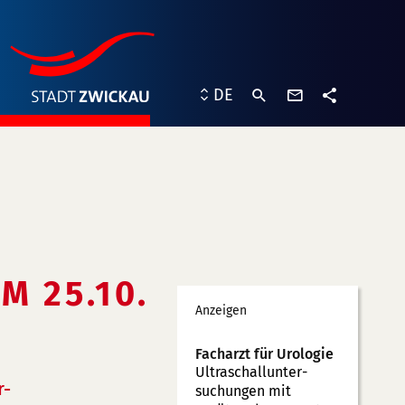
Kontaktformu
DE
Teilen
M 25.10.
Werbung
Anzeigen
Facharzt für Urologie
Ultraschallunter­
r-
suchungen mit