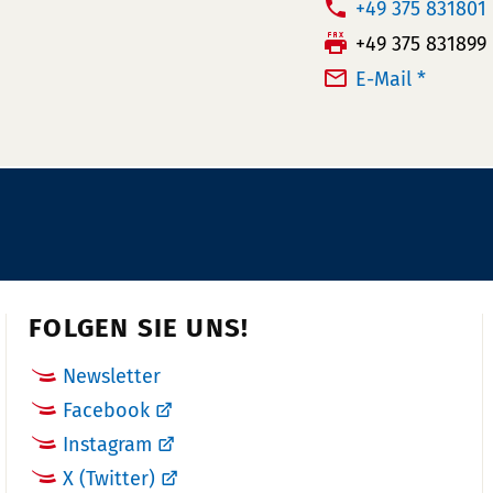
T
+49 375 831801
e
F
+49 375 831899
l
a
E-Mail *
e
x:
f
o
n
n
u
m
m
FOLGEN SIE UNS!
e
r:
Newsletter
Facebook
Instagram
X (Twitter)