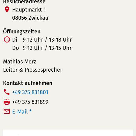
Besucheradresse
Hauptmarkt 1
08056 Zwickau
Öffnungszeiten
Di
9-12 Uhr / 13-18 Uhr
Do
9-12 Uhr / 13-15 Uhr
Mathias Merz
Leiter & Pressesprecher
Kontakt aufnehmen
T
+49 375 831801
e
F
+49 375 831899
l
a
E-Mail *
e
x:
f
Werbung
o