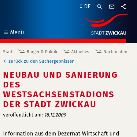
Kontaktf
DE
Teile
Menü
öffnen
Start
Bürger & Politik
Aktuelles
Nachrichten
zurück zu den Suchergebnissen
NEUBAU UND SANIERUNG
DES
WESTSACHSENSTADIONS
DER STADT ZWICKAU
veröffentlicht am:
18.12.2009
Information aus dem Dezernat Wirtschaft und