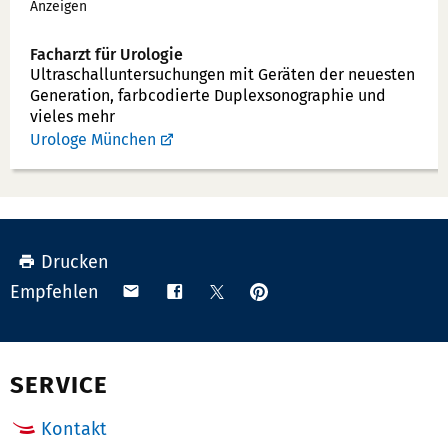
Anzeigen
n
n
Facharzt für Urologie
u
Ultraschallunter­suchungen mit Geräten der neuesten
Generation, farbcodierte Duplex­sonographie und
m
vieles mehr
m
Urologe München
e
r:
Drucken
Anpinnen
Teilen
Teilen
Teilen
Empfehlen
auf
via
auf
auf
Pinterest
Email
Facebook
X
(Twitter)
SERVICE
Kontakt