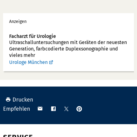
e
x:
f
Werbung
o
Anzeigen
n
n
Facharzt für Urologie
u
Ultraschallunter­suchungen mit Geräten der neuesten
Generation, farbcodierte Duplex­sonographie und
m
vieles mehr
m
Urologe München
e
r:
Drucken
Anpinnen
Teilen
Teilen
Teilen
Empfehlen
auf
via
auf
auf
Pinterest
Email
Facebook
X
(Twitter)