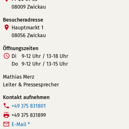
08009 Zwickau
Besucheradresse
Hauptmarkt 1
08056 Zwickau
Öffnungszeiten
Di
9-12 Uhr / 13-18 Uhr
Do
9-12 Uhr / 13-15 Uhr
Mathias Merz
Leiter & Pressesprecher
Kontakt aufnehmen
T
+49 375 831801
e
F
+49 375 831899
l
a
E-Mail *