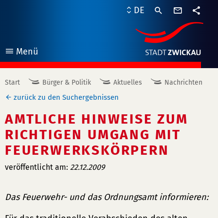
Kontaktf
DE
Teile
Menü
öffnen
Start
Bürger & Politik
Aktuelles
Nachrichten
zurück zu den Suchergebnissen
AMTLICHE HINWEISE ZUM
RICHTIGEN UMGANG MIT
FEUERWERKSKÖRPERN
veröffentlicht am:
22.12.2009
Das Feuerwehr- und das Ordnungsamt informieren: