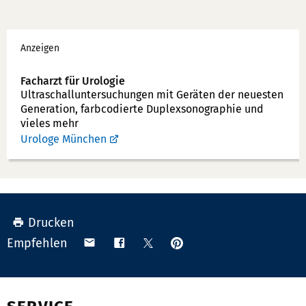
e
x:
f
Werbung
o
Anzeigen
n
n
Facharzt für Urologie
u
Ultraschallunter­suchungen mit Geräten der neuesten
Generation, farbcodierte Duplex­sonographie und
m
vieles mehr
m
Urologe München
e
r:
Drucken
Anpinnen
Teilen
Teilen
Teilen
Empfehlen
auf
via
auf
auf
Pinterest
Email
Facebook
X
(Twitter)