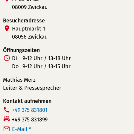
08009 Zwickau
Besucheradresse
Hauptmarkt 1
08056 Zwickau
Öffnungszeiten
Di
9-12 Uhr / 13-18 Uhr
Do
9-12 Uhr / 13-15 Uhr
Mathias Merz
Leiter & Pressesprecher
Kontakt aufnehmen
T
+49 375 831801
e
F
+49 375 831899
l
a
E-Mail *