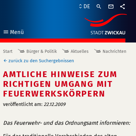
Kontaktf
DE
Teile
Menü
öffnen
Start
Bürger & Politik
Aktuelles
Nachrichten
zurück zu den Suchergebnissen
AMTLICHE HINWEISE ZUM
RICHTIGEN UMGANG MIT
FEUERWERKSKÖRPERN
veröffentlicht am:
22.12.2009
Das Feuerwehr- und das Ordnungsamt informieren: