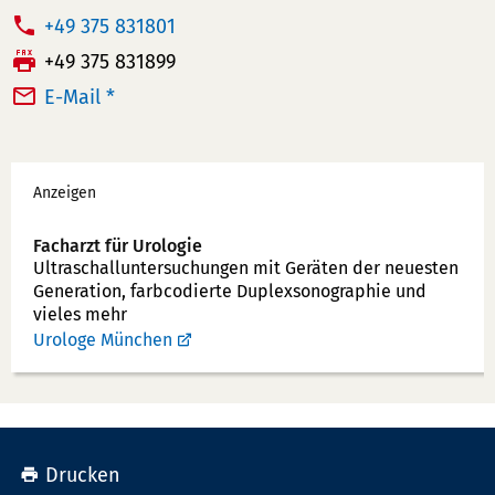
T
+49 375 831801
e
F
+49 375 831899
l
a
E-Mail *
e
x:
f
Werbung
o
Anzeigen
n
n
Facharzt für Urologie
u
Ultraschallunter­suchungen mit Geräten der neuesten
Generation, farbcodierte Duplex­sonographie und
m
vieles mehr
m
Urologe München
e
r:
Drucken