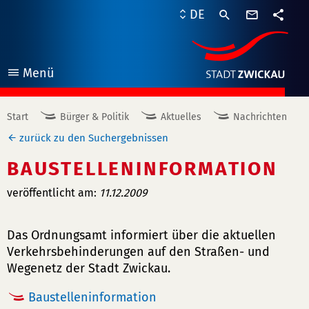
Kontaktf
DE
Teile
Menü
öffnen
Start
Bürger & Politik
Aktuelles
Nachrichten
zurück zu den Suchergebnissen
BAUSTELLENINFORMATION
veröffentlicht am:
11.12.2009
Das Ordnungsamt informiert über die aktuellen
Verkehrsbehinderungen auf den Straßen- und
Wegenetz der Stadt Zwickau.
Baustelleninformation