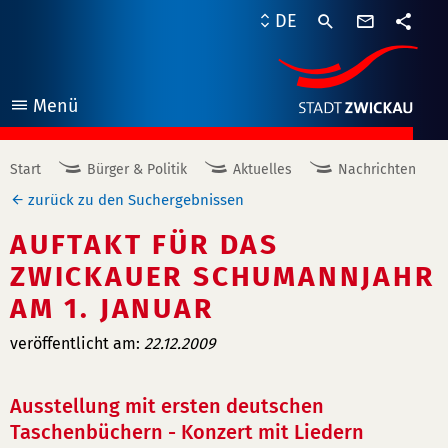
Kontaktf
DE
Teile
Menü
öffnen
Start
Bürger & Politik
Aktuelles
Nachrichten
zurück zu den Suchergebnissen
AUFTAKT FÜR DAS
ZWICKAUER SCHUMANNJAHR
AM 1. JANUAR
veröffentlicht am:
22.12.2009
Ausstellung mit ersten deutschen
Taschenbüchern - Konzert mit Liedern