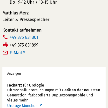
Do
9-12 Uhr / 13-15 Uhr
Mathias Merz
Leiter & Pressesprecher
Kontakt aufnehmen
T
+49 375 831801
e
F
+49 375 831899
l
a
E-Mail *
e
x:
f
Werbung
o
Anzeigen
n
n
Facharzt für Urologie
u
Ultraschallunter­suchungen mit Geräten der neuesten
Generation, farbcodierte Duplex­sonographie und
m
vieles mehr
m
Urologe München