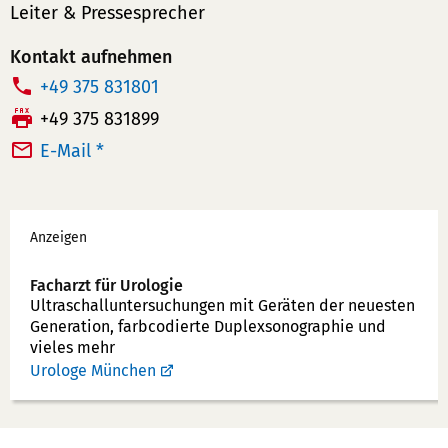
Leiter & Pressesprecher
Kontakt aufnehmen
T
+49 375 831801
e
F
+49 375 831899
l
a
E-Mail *
e
x:
f
Werbung
o
Anzeigen
n
n
Facharzt für Urologie
u
Ultraschallunter­suchungen mit Geräten der neuesten
Generation, farbcodierte Duplex­sonographie und
m
vieles mehr
m
Urologe München
e
r: