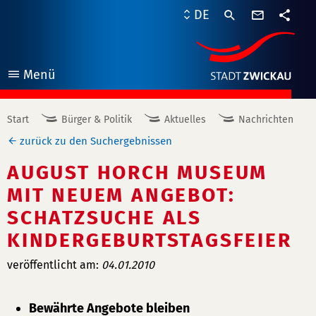
Kontaktf
DE
Teile
Menü
öffnen
Start
Bürger & Politik
Aktuelles
Nachrichten
zurück zu den Suchergebnissen
AUGUST HORCH MUSEUM
MIT NEUEM ANGEBOT:
SCHATZSUCHE ALS
KINDERGEBURTSTAGSFEIER
veröffentlicht am:
04.01.2010
Bewährte Angebote bleiben