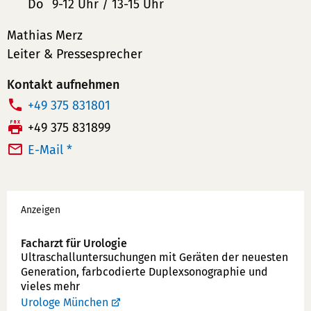
Do
9-12 Uhr / 13-15 Uhr
Mathias Merz
Leiter & Pressesprecher
Kontakt aufnehmen
T
+49 375 831801
e
F
+49 375 831899
l
a
E-Mail *
e
x:
f
Werbung
o
Anzeigen
n
n
Facharzt für Urologie
u
Ultraschallunter­suchungen mit Geräten der neuesten
Generation, farbcodierte Duplex­sonographie und
m
vieles mehr
m
Urologe München