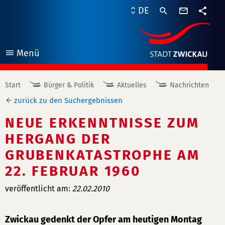
Kontaktf
DE
Teile
Menü
öffnen
Start
Bürger & Politik
Aktuelles
Nachrichten
zurück zu den Suchergebnissen
NEUE ERKENNTNISSE ZUM
HERGANG DER
GRUBENKATASTROPHE AM
22. FEBRUAR 1960
veröffentlicht am:
22.02.2010
Zwickau gedenkt der Opfer am heutigen Montag