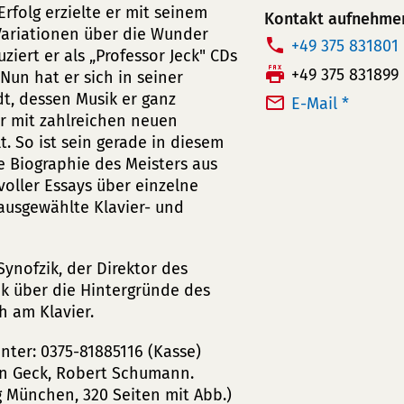
rfolg erzielte er mit seinem
Kontakt aufnehme
Variationen über die Wunder
T
+49 375 831801
uziert er als „Professor Jeck" CDs
e
F
+49 375 831899
Nun hat er sich in seiner
l
a
t, dessen Musik er ganz
E-Mail *
e
r mit zahlreichen neuen
x:
. So ist sein gerade in diesem
f
e Biographie des Meisters aus
o
voller Essays über einzelne
n
ausgewählte Klavier- und
n
u
m
Synofzik, der Direktor des
m
k über die Hintergründe des
h am Klavier.
e
r:
nter: 0375-81885116 (Kasse)
in Geck, Robert Schumann.
 München, 320 Seiten mit Abb.)