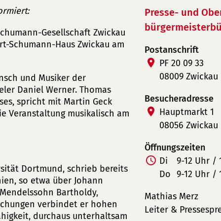
rmiert:
Presse- und Obe
bürgermeisterbü
-Schumann-Gesellschaft Zwickau
bert-Schumann-Haus Zwickau am
Postanschrift
PF 20 09 33
08009 Zwickau
nsch und Musiker der
ieler Daniel Werner. Thomas
Besucheradresse
es, spricht mit Martin Geck
Hauptmarkt 1
e Veranstaltung musikalisch am
08056 Zwickau
Öffnungszeiten
Di
9-12 Uhr / 
rsität Dortmund, schrieb bereits
Do
9-12 Uhr / 
hien, so etwa über Johann
 Mendelssohn Bartholdy,
Mathias Merz
lichungen verbindet er hohen
Leiter & Pressespr
higkeit, durchaus unterhaltsam