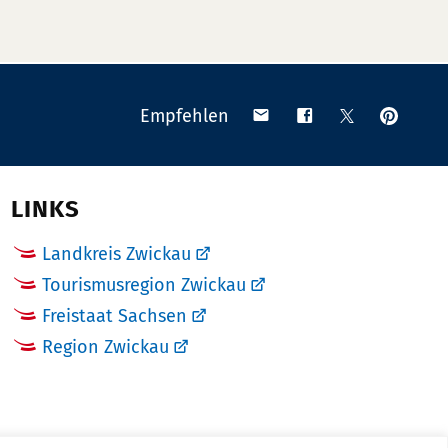
Anpinn
Teilen
Teilen
Teilen
Empfehlen
auf
via
auf
auf
Pinteres
Email
Facebook
X
(Twitter)
LINKS
Landkreis Zwickau
Tourismusregion Zwickau
Freistaat Sachsen
Region Zwickau