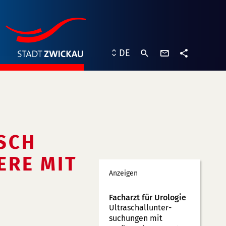
Kontaktformu
DE
Teilen
SCH
ERE MIT
Werbung
Anzeigen
Facharzt für Urologie
Ultraschallunter­
suchungen mit