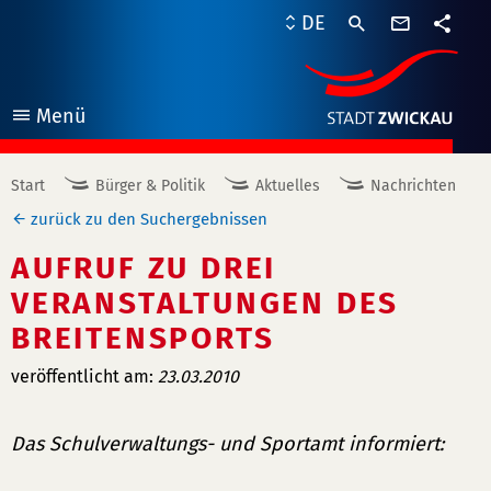
Kontaktf
DE
Teile
Menü
öffnen
Start
Bürger & Politik
Aktuelles
Nachrichten
zurück zu den Suchergebnissen
AUFRUF ZU DREI
VERANSTALTUNGEN DES
BREITENSPORTS
veröffentlicht am:
23.03.2010
Das Schulverwaltungs- und Sportamt informiert: