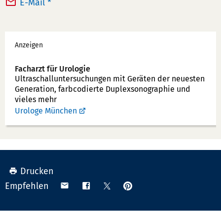
E-Mail *
e
x:
f
Werbung
o
Anzeigen
n
n
Facharzt für Urologie
u
Ultraschallunter­suchungen mit Geräten der neuesten
Generation, farbcodierte Duplex­sonographie und
m
vieles mehr
m
Urologe München
e
r:
Drucken
Anpinnen
Teilen
Teilen
Teilen
Empfehlen
auf
via
auf
auf
Pinterest
Email
Facebook
X
(Twitter)