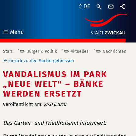
Kontaktf
DE
Teile
Menü
öffnen
Start
Bürger & Politik
Aktuelles
Nachrichten
zurück zu den Suchergebnissen
VANDALISMUS IM PARK
„NEUE WELT" – BÄNKE
WERDEN ERSETZT
veröffentlicht am:
25.03.2010
Das Garten- und Friedhofsamt informiert: