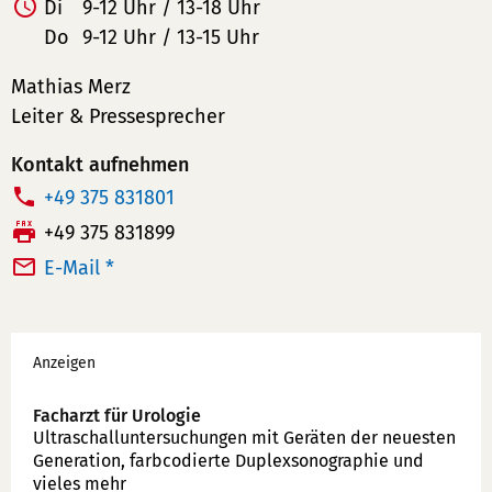
Di
9-12 Uhr / 13-18 Uhr
Do
9-12 Uhr / 13-15 Uhr
Mathias Merz
Leiter & Pressesprecher
Kontakt aufnehmen
T
+49 375 831801
e
F
+49 375 831899
l
a
E-Mail *
e
x:
f
Werbung
o
Anzeigen
n
n
Facharzt für Urologie
u
Ultraschallunter­suchungen mit Geräten der neuesten
Generation, farbcodierte Duplex­sonographie und
m
vieles mehr