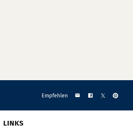
Anpinn
Teilen
Teilen
Teilen
Empfehlen
auf
via
auf
auf
Pinteres
Email
Facebook
X
(Twitter)
LINKS