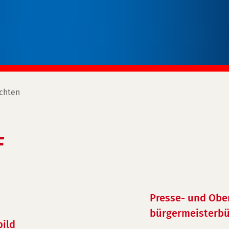
chten
F
Presse- und Obe
bürgermeisterbü
bild