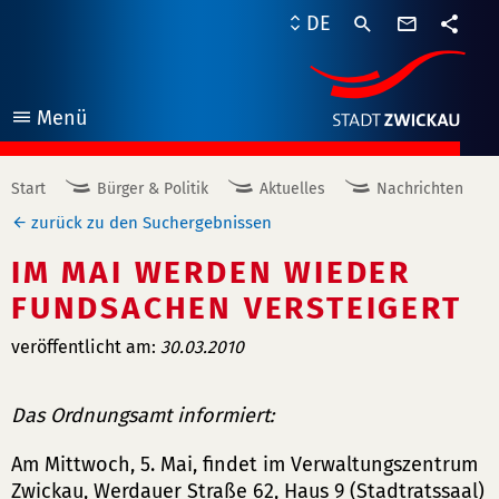
Kontaktf
DE
Teile
Menü
öffnen
Start
Bürger & Politik
Aktuelles
Nachrichten
zurück zu den Suchergebnissen
IM MAI WERDEN WIEDER
FUNDSACHEN VERSTEIGERT
veröffentlicht am:
30.03.2010
Das Ordnungsamt informiert:
Am Mittwoch, 5. Mai, findet im Verwaltungszentrum
Zwickau, Werdauer Straße 62, Haus 9 (Stadtratssaal)