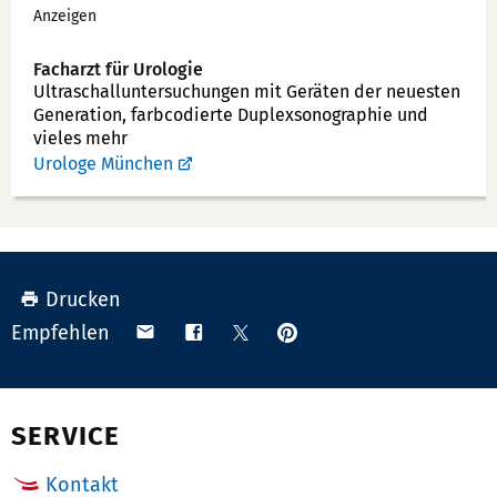
Werbung
Anzeigen
n
n
Facharzt für Urologie
u
Ultraschallunter­suchungen mit Geräten der neuesten
Generation, farbcodierte Duplex­sonographie und
m
vieles mehr
m
Urologe München
e
r:
Drucken
Anpinnen
Teilen
Teilen
Teilen
Empfehlen
auf
via
auf
auf
Pinterest
Email
Facebook
X
(Twitter)
SERVICE
Kontakt