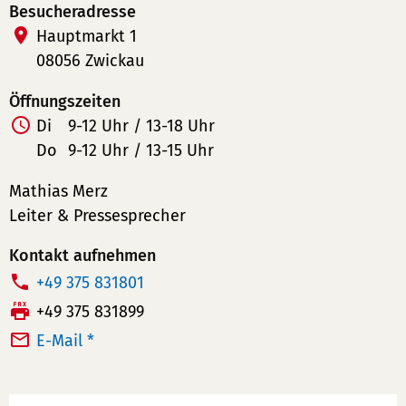
Besucheradresse
Hauptmarkt 1
08056 Zwickau
Öffnungszeiten
Di
9-12 Uhr / 13-18 Uhr
Do
9-12 Uhr / 13-15 Uhr
Mathias Merz
Leiter & Pressesprecher
Kontakt aufnehmen
T
+49 375 831801
e
F
+49 375 831899
l
a
E-Mail *
e
x:
f
o