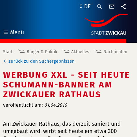
Kontaktf
DE
Teile
Menü
öffnen
Start
Bürger & Politik
Aktuelles
Nachrichten
zurück zu den Suchergebnissen
WERBUNG XXL - SEIT HEUTE
SCHUMANN-BANNER AM
ZWICKAUER RATHAUS
veröffentlicht am:
01.04.2010
Am Zwickauer Rathaus, das derzeit saniert und
umgebaut wird, wirbt seit heute ein etwa 300