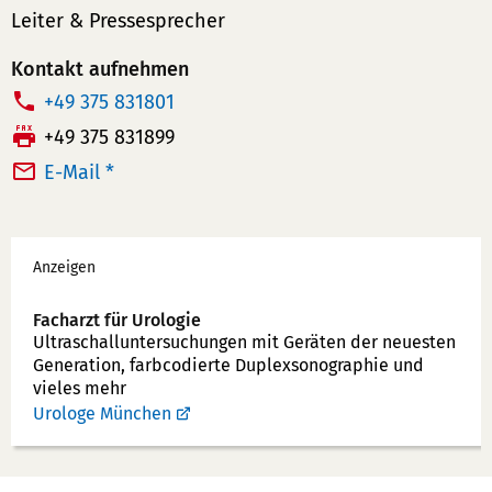
Leiter & Pressesprecher
Kontakt aufnehmen
T
+49 375 831801
e
F
+49 375 831899
l
a
E-Mail *
e
x:
f
Werbung
o
Anzeigen
n
n
Facharzt für Urologie
u
Ultraschallunter­suchungen mit Geräten der neuesten
Generation, farbcodierte Duplex­sonographie und
m
vieles mehr
m
Urologe München
e
r: