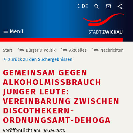
Kontaktf
DE
Teile
Menü
öffnen
Start
Bürger & Politik
Aktuelles
Nachrichten
zurück zu den Suchergebnissen
GEMEINSAM GEGEN
ALKOHOLMISSBRAUCH
JUNGER LEUTE:
VEREINBARUNG ZWISCHEN
DISCOTHEKERN-
ORDNUNGSAMT-DEHOGA
veröffentlicht am:
16.04.2010