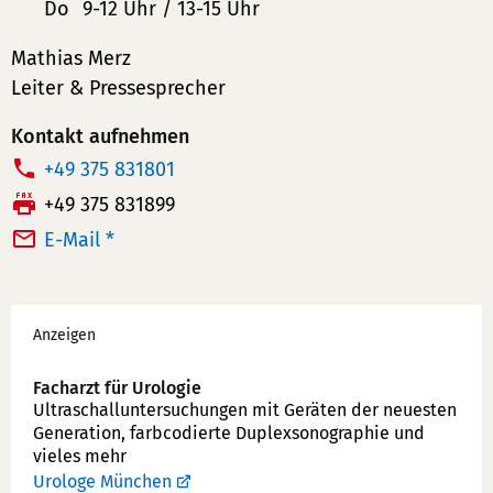
Do
9-12 Uhr / 13-15 Uhr
Mathias Merz
Leiter & Pressesprecher
Kontakt aufnehmen
T
+49 375 831801
e
F
+49 375 831899
l
a
E-Mail *
e
x:
f
Werbung
o
Anzeigen
n
n
Facharzt für Urologie
u
Ultraschallunter­suchungen mit Geräten der neuesten
Generation, farbcodierte Duplex­sonographie und
m
vieles mehr
m
Urologe München