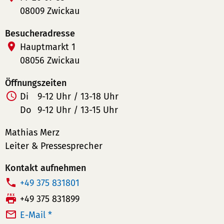
08009 Zwickau
Besucheradresse
Hauptmarkt 1
08056 Zwickau
Öffnungszeiten
Di
9-12 Uhr / 13-18 Uhr
Do
9-12 Uhr / 13-15 Uhr
Mathias Merz
Leiter & Pressesprecher
Kontakt aufnehmen
T
+49 375 831801
e
F
+49 375 831899
l
a
E-Mail *
e