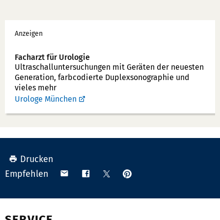
x:
f
Werbung
o
Anzeigen
n
n
Facharzt für Urologie
u
Ultraschallunter­suchungen mit Geräten der neuesten
Generation, farbcodierte Duplex­sonographie und
m
vieles mehr
m
Urologe München
e
r:
Drucken
Anpinnen
Teilen
Teilen
Teilen
Empfehlen
auf
via
auf
auf
Pinterest
Email
Facebook
X
(Twitter)
SERVICE