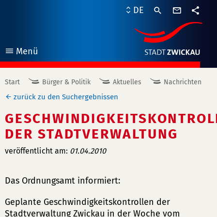
Kontaktf
DE
Teile
Menü
öffnen
Start
Bürger & Politik
Aktuelles
Nachrichten
zurück zu den Suchergebnissen
GESCHWINDIGKEITSKONTROL
DER STADTVERWALTUNG
veröffentlicht am:
01.04.2010
Das Ordnungsamt informiert:
Geplante Geschwindigkeitskontrollen der
Stadtverwaltung Zwickau in der Woche vom