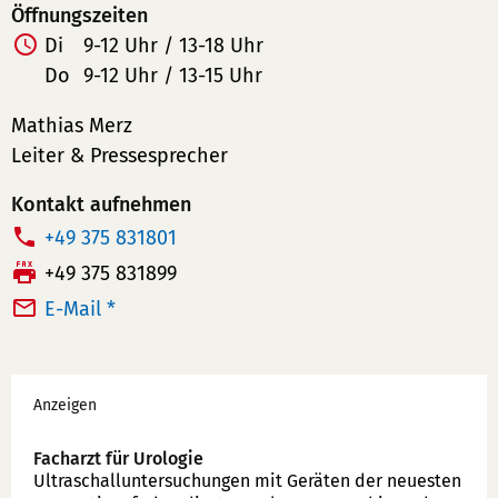
Öffnungszeiten
Di
9-12 Uhr / 13-18 Uhr
Do
9-12 Uhr / 13-15 Uhr
Mathias Merz
Leiter & Pressesprecher
Kontakt aufnehmen
T
+49 375 831801
e
F
+49 375 831899
l
a
E-Mail *
e
x:
f
Werbung
o
Anzeigen
n
n
Facharzt für Urologie
u
Ultraschallunter­suchungen mit Geräten der neuesten