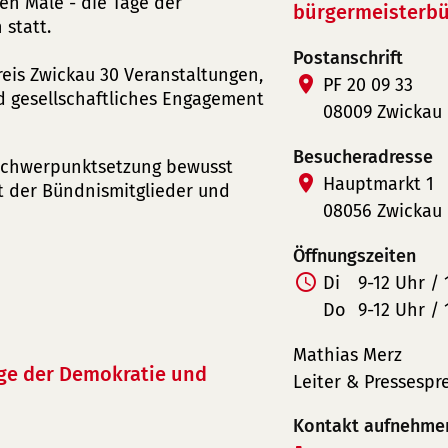
en Male - die Tage der
bürgermeisterbü
 statt.
Postanschrift
kreis Zwickau 30 Veranstaltungen,
PF 20 09 33
d gesellschaftliches Engagement
08009 Zwickau
Besucheradresse
 Schwerpunktsetzung bewusst
Hauptmarkt 1
it der Bündnismitglieder und
08056 Zwickau
Öffnungszeiten
Di
9-12 Uhr / 
Do
9-12 Uhr / 
Mathias Merz
ge der Demokratie und
Leiter & Pressespr
Kontakt aufnehme