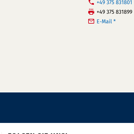
T
+49 375 831801
e
F
+49 375 831899
l
a
E-Mail *
e
x:
f
o
n
n
u
m
m
e
r: