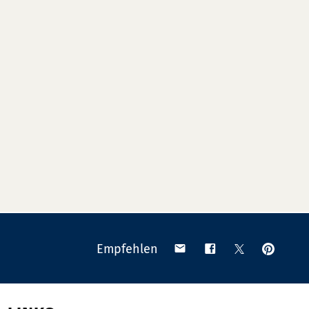
Anpinn
Teilen
Teilen
Teilen
Empfehlen
auf
via
auf
auf
Pinteres
Email
Facebook
X
(Twitter)