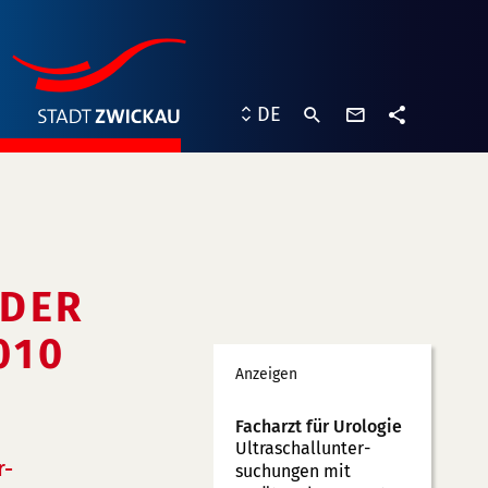
Kontaktformu
DE
Teilen
 DER
010
Werbung
Anzeigen
Facharzt für Urologie
Ultraschallunter­
r-
suchungen mit