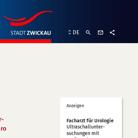
Kontaktformu
DE
Teilen
Werbung
Anzeigen
r-
Facharzt für Urologie
Ultraschallunter­
ro
suchungen mit