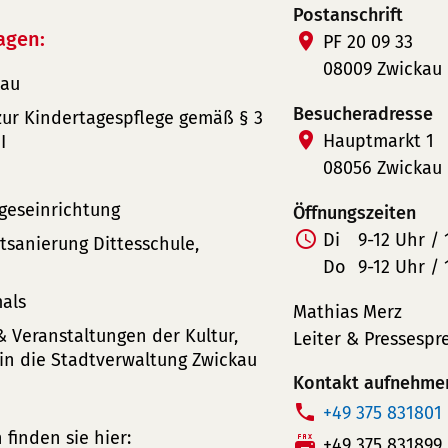
Postanschrift
agen:
PF 20 09 33
08009 Zwickau
kau
Besucheradresse
zur Kindertagespflege gemäß § 3
Hauptmarkt 1
I
08056 Zwickau
geseinrichtung
Öffnungszeiten
Di
9-12 Uhr / 
sanierung Dittesschule,
Do
9-12 Uhr / 
mals
Mathias Merz
 Veranstaltungen der Kultur,
Leiter & Pressespr
n die Stadtverwaltung Zwickau
Kontakt aufnehme
T
+49 375 831801
finden sie hier:
e
F
+49 375 831899