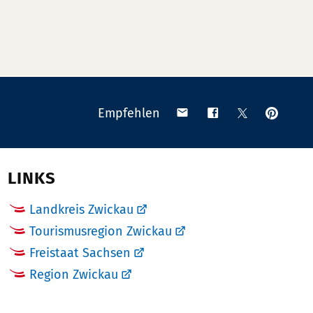
Anpinn
Teilen
Teilen
Teilen
Empfehlen
auf
via
auf
auf
Pinteres
Email
Facebook
X
(Twitter)
LINKS
Landkreis Zwickau
Tourismusregion Zwickau
Freistaat Sachsen
Region Zwickau