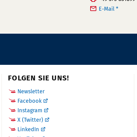
l
a
E-Mail *
e
x:
f
o
n
n
u
m
m
FOLGEN SIE UNS!
e
r:
Newsletter
Facebook
Instagram
X (Twitter)
LinkedIn