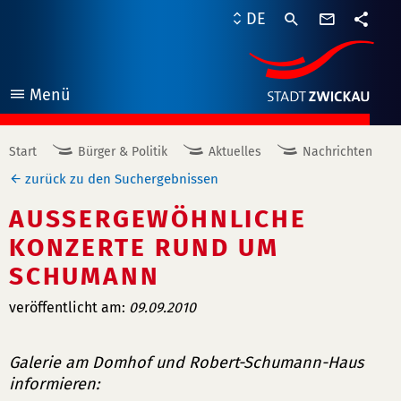
Kontaktf
DE
Teile
Menü
öffnen
Start
Bürger & Politik
Aktuelles
Nachrichten
zurück zu den Suchergebnissen
AUSSERGEWÖHNLICHE K
ONZERTE RUND UM S
CHUMANN
veröffentlicht am:
09.09.2010
Galerie am Domhof und Robert-Schumann-Haus
informieren: