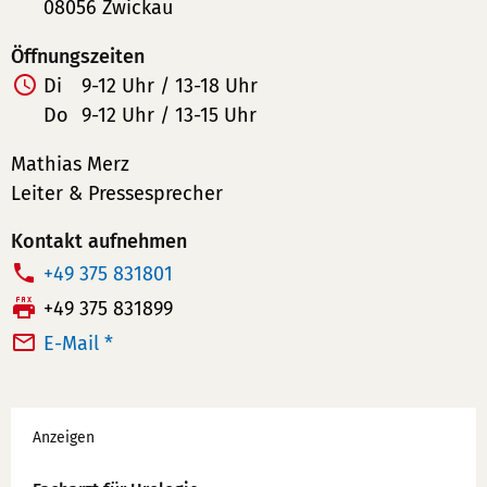
08056 Zwickau
Öffnungszeiten
Di
9-12 Uhr / 13-18 Uhr
Do
9-12 Uhr / 13-15 Uhr
Mathias Merz
Leiter & Pressesprecher
Kontakt aufnehmen
T
+49 375 831801
e
F
+49 375 831899
l
a
E-Mail *
e
x:
f
Werbung
o
Anzeigen
n
n