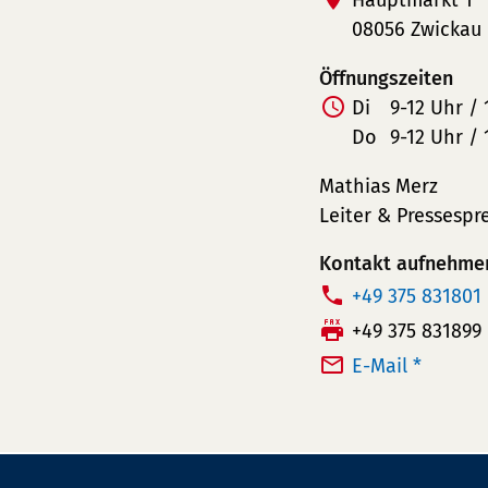
Hauptmarkt 1
08056 Zwickau
Öffnungszeiten
Di
9-12 Uhr / 
Do
9-12 Uhr / 
Mathias Merz
Leiter & Pressespr
Kontakt aufnehme
T
+49 375 831801
e
F
+49 375 831899
l
a
E-Mail *
e
x:
f
o
n