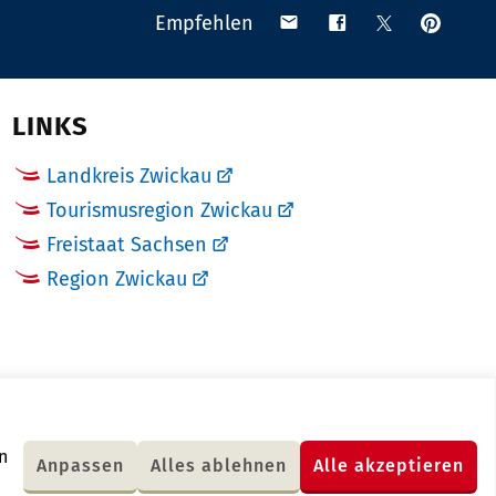
Anpinn
Teilen
Teilen
Teilen
Empfehlen
auf
via
auf
auf
Pinteres
Email
Facebook
X
(Twitter)
LINKS
Landkreis Zwickau
Tourismusregion Zwickau
Freistaat Sachsen
Region Zwickau
n
Anpassen
Alles ablehnen
Alle akzeptieren