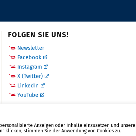
n
u
m
m
FOLGEN SIE UNS!
e
r:
Newsletter
Facebook
Instagram
X (Twitter)
LinkedIn
YouTube
 personalisierte Anzeigen oder Inhalte einzusetzen und unsere
en" klicken, stimmen Sie der Anwendung von Cookies zu.