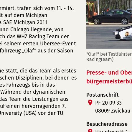
iert, trafen sich vom 11. - 14.
lt auf dem Michigan
a SAE Michigan 2011
 und Chicago liegende, von
ch das WHZ Racing Team der
ei seinem ersten Übersee-Event
fahrzeug „Olaf" aus der Saison
"Olaf" bei Testfahrte
Racingteam)
 statt, die das Team als erstes
Presse- und Obe
ischen Disziplinen, bei denen es
bürgermeisterbü
s Fahrzeugs bis in das
en. Während der dynamischen
Postanschrift
das Team die Leistungen aus
PF 20 09 33
f einen hervorragenden 7.
08009 Zwickau
niversity (USA) vor der TU
Besucheradresse