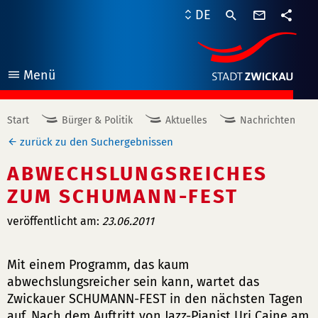
Kontaktf
DE
Teile
Menü
öffnen
Start
Bürger & Politik
Aktuelles
Nachrichten
zurück zu den Suchergebnissen
ABWECHSLUNGSREICHES
ZUM SCHUMANN-FEST
veröffentlicht am:
23.06.2011
Mit einem Programm, das kaum
abwechslungsreicher sein kann, wartet das
Zwickauer SCHUMANN-FEST in den nächsten Tagen
auf. Nach dem Auftritt von Jazz-Pianist Uri Caine am