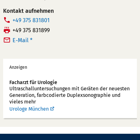
Kontakt aufnehmen
T
+49 375 831801
e
F
+49 375 831899
l
a
E-Mail *
e
x:
f
Werbung
o
Anzeigen
n
n
Facharzt für Urologie
u
Ultraschallunter­suchungen mit Geräten der neuesten
Generation, farbcodierte Duplex­sonographie und
m
vieles mehr
m
Urologe München
e
r: