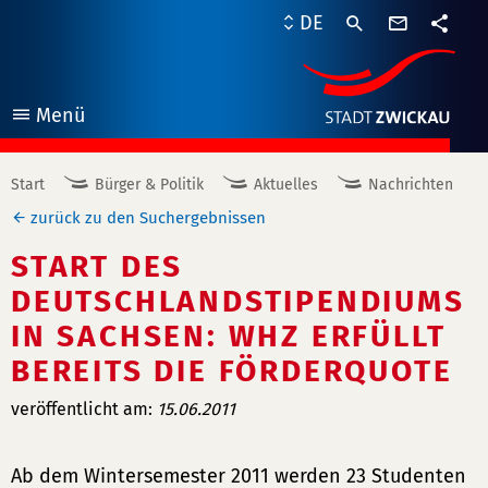
Kontaktf
DE
Teile
Menü
öffnen
Start
Bürger & Politik
Aktuelles
Nachrichten
zurück zu den Suchergebnissen
START DES
DEUTSCHLANDSTIPENDIUMS
IN SACHSEN: WHZ ERFÜLLT
BEREITS DIE FÖRDERQUOTE
veröffentlicht am:
15.06.2011
Ab dem Wintersemester 2011 werden 23 Studenten