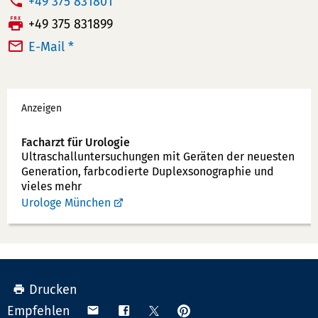
T
+49 375 831801
e
F
+49 375 831899
l
a
E-Mail *
e
x:
f
Werbung
o
Anzeigen
n
n
Facharzt für Urologie
u
Ultraschallunter­suchungen mit Geräten der neuesten
Generation, farbcodierte Duplex­sonographie und
m
vieles mehr
m
Urologe München
e
r:
Drucken
Anpinnen
Teilen
Teilen
Teilen
Empfehlen