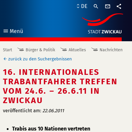
Kontaktf
DE
Teile
Menü
öffnen
Start
Bürger & Politik
Aktuelles
Nachrichten
zurück zu den Suchergebnissen
16. INTERNATIONALES
TRABANTFAHRER TREFFEN
VOM 24.6. – 26.6.11 IN
ZWICKAU
veröffentlicht am:
22.06.2011
Trabis aus 10 Nationen vertreten