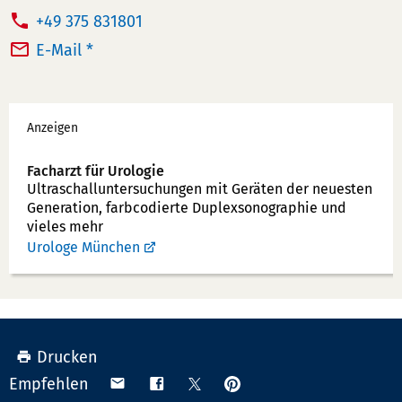
T
+49 375 831801
e
E-Mail *
l
e
Werbung
f
Anzeigen
o
n
Facharzt für Urologie
Ultraschallunter­suchungen mit Geräten der neuesten
n
Generation, farbcodierte Duplex­sonographie und
u
vieles mehr
m
Urologe München
m
e
r:
Drucken
Anpinnen
Teilen
Teilen
Teilen
Empfehlen
auf
via
auf
auf