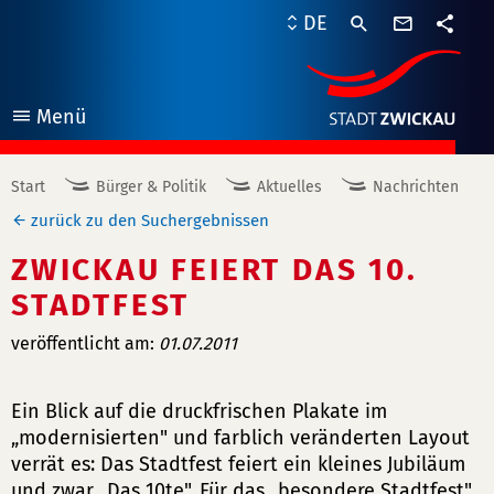
Kontaktf
DE
Teile
Menü
öffnen
Start
Bürger & Politik
Aktuelles
Nachrichten
zurück zu den Suchergebnissen
ZWICKAU FEIERT DAS 10.
STADTFEST
veröffentlicht am:
01.07.2011
Ein Blick auf die druckfrischen Plakate im
„modernisierten" und farblich veränderten Layout
verrät es: Das Stadtfest feiert ein kleines Jubiläum
und zwar „Das 10te". Für das „besondere Stadtfest"