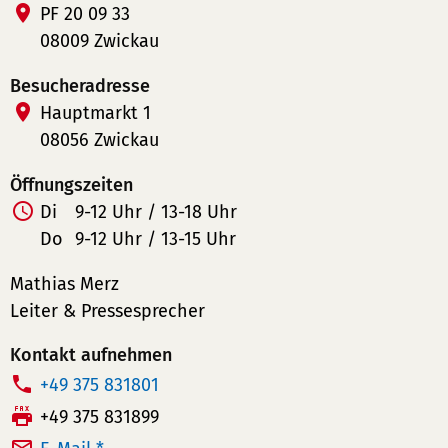
PF 20 09 33
08009 Zwickau
Besucheradresse
Hauptmarkt 1
08056 Zwickau
Öffnungszeiten
Di
9-12 Uhr / 13-18 Uhr
Do
9-12 Uhr / 13-15 Uhr
Mathias Merz
Leiter & Pressesprecher
Kontakt aufnehmen
T
+49 375 831801
e
F
+49 375 831899
l
a