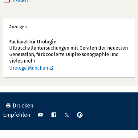
E-Mail *
e
x:
f
Werbung
o
Anzeigen
n
n
Facharzt für Urologie
u
Ultraschallunter­suchungen mit Geräten der neuesten
Generation, farbcodierte Duplex­sonographie und
m
vieles mehr
m
Urologe München
e
r:
Drucken
Anpinnen
Teilen
Teilen
Teilen
Empfehlen
auf
via
auf
auf
Pinterest
Email
Facebook
X
(Twitter)