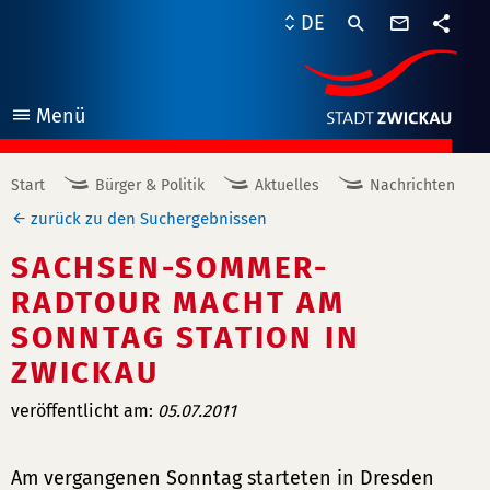
Kontaktf
DE
Teile
Menü
öffnen
Start
Bürger & Politik
Aktuelles
Nachrichten
zurück zu den Suchergebnissen
SACHSEN-SOMMER-
RADTOUR MACHT AM
SONNTAG STATION IN
ZWICKAU
veröffentlicht am:
05.07.2011
Am vergangenen Sonntag starteten in Dresden