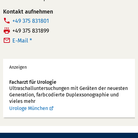
Kontakt aufnehmen
T
+49 375 831801
e
F
+49 375 831899
l
a
E-Mail *
e
x:
f
Werbung
o
Anzeigen
n
n
Facharzt für Urologie
u
Ultraschallunter­suchungen mit Geräten der neuesten
Generation, farbcodierte Duplex­sonographie und
m
vieles mehr
m
Urologe München
e
r: