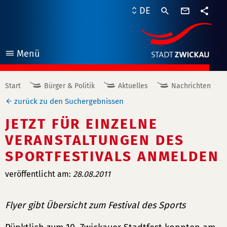
Kontaktf
DE
Teile
Menü
öffnen
Start
Bürger & Politik
Aktuelles
Nachrichten
zurück zu den Suchergebnissen
JETZT FÜR EINZELNE
VERANSTALTUNGEN DES
SPORTFESTIVALS ANMELDEN
veröffentlicht am:
28.08.2011
Flyer gibt Übersicht zum Festival des Sports