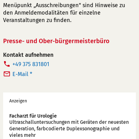
Menüpunkt „Ausschreibungen" sind Hinweise zu
den Anmeldemodalitäten für einzelne
Veranstaltungen zu finden.
Presse- und Ober-bürgermeisterbüro
Kontakt aufnehmen
T
+49 375 831801
e
E-Mail *
l
e
Werbung
f
Anzeigen
o
n
Facharzt für Urologie
Ultraschallunter­suchungen mit Geräten der neuesten
n
Generation, farbcodierte Duplex­sonographie und
u
vieles mehr