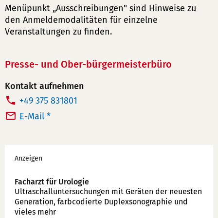
Menüpunkt „Ausschreibungen" sind Hinweise zu
den Anmeldemodalitäten für einzelne
Veranstaltungen zu finden.
Presse- und Ober-bürgermeisterbüro
Kontakt aufnehmen
T
+49 375 831801
e
E-Mail *
l
e
Werbung
f
Anzeigen
o
n
Facharzt für Urologie
Ultraschallunter­suchungen mit Geräten der neuesten
n
Generation, farbcodierte Duplex­sonographie und
u
vieles mehr