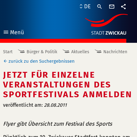
Kontaktf
DE
Teile
Menü
öffnen
Start
Bürger & Politik
Aktuelles
Nachrichten
zurück zu den Suchergebnissen
JETZT FÜR EINZELNE
VERANSTALTUNGEN DES
SPORTFESTIVALS ANMELDEN
veröffentlicht am:
28.08.2011
Flyer gibt Übersicht zum Festival des Sports