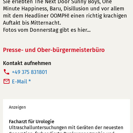
Sie erlebten The Next Door Sunny Boys, One
Minute Happiness, Baru, Disillusion und vor allem
mit dem Headliner OOMPH! einen richtig krachigen
Auftakt bis Mitternacht.
Fotos vom Donnerstag gibt es hier...
Presse- und Ober-bürgermeisterbüro
Kontakt aufnehmen
T
+49 375 831801
e
E-Mail *
l
e
Werbung
f
Anzeigen
o
n
Facharzt für Urologie
Ultraschallunter­suchungen mit Geräten der neuesten
n