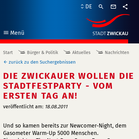
Kontaktf
DE
Teile
Menü
öffnen
Start
Bürger & Politik
Aktuelles
Nachrichten
zurück zu den Suchergebnissen
DIE ZWICKAUER WOLLEN DIE
STADTFESTPARTY - VOM
ERSTEN TAG AN!
veröffentlicht am:
18.08.2011
Und so kamen bereits zur Newcomer-Night, dem
Gasometer Warm-Up 5000 Menschen.