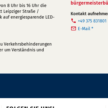
bürgermeisterbü
von 8 Uhr bis 16 Uhr die
 Leipziger Straße /
Kontakt aufnehme
k auf energiesparende LED-
T
+49 375 831801
e
E-Mail *
l
e
 zu Verkehrsbehinderungen
f
er um Verständnis und
o
n
n
u
m
m
e
r: