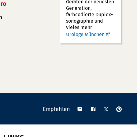
Geräten der neuesten
ro
Generation,
farbcodierte Duplex­
n
sonographie und
vieles mehr
Urologe München
Anpinn
Teilen
Teilen
Teilen
Empfehlen
auf
via
auf
auf
Pinteres
Email
Facebook
X
(Twitter)