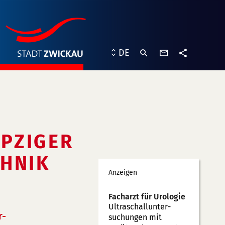
Kontaktformu
DE
Teilen
IPZIGER
NIK
Werbung
Anzeigen
Facharzt für Urologie
Ultraschallunter­
r-
suchungen mit